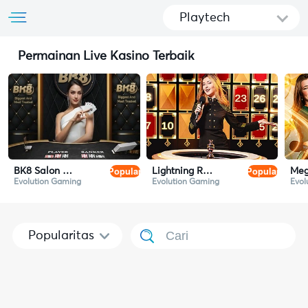
Playtech
Permainan Live Kasino Terbaik
Popular
Popular
BK8 Salon Prive Baccarat
Lightning Roulette
Meg
Evolution Gaming
Evolution Gaming
Evol
Popularitas