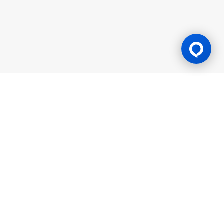
Lesen Permainan
BK8 dioperasikan oleh Mettlemind Tech Ltd., dengan nomor
registrasi: 15779, dan alamat terdaftar di Hamchako,
Mutsamudu, Pulau Otonom Anjouan, Uni Komoro. BK8
berlisensi dan teregulasi oleh Pemerintah Pulau Otonom