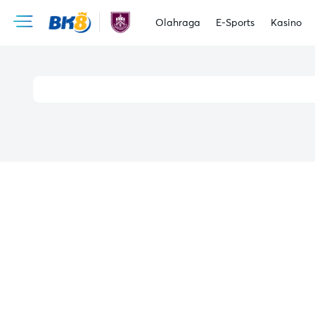
Olahraga
E-Sports
Kasino