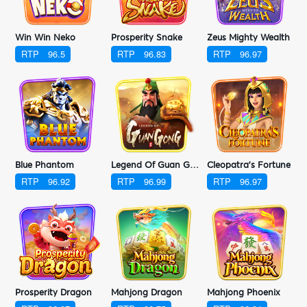
Win Win Neko
Prosperity Snake
Zeus Mighty Wealth
RTP
96.5
RTP
96.83
RTP
96.97
Blue Phantom
Legend Of Guan Gong
Cleopatra's Fortune
RTP
96.92
RTP
96.99
RTP
96.97
Prosperity Dragon
Mahjong Dragon
Mahjong Phoenix