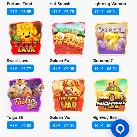
Fortune Toad
Hot Smash
Lightning Woman
RTP
96.55
RTP
96.75
RTP
96.81
Sweet Lava
Golden Fa
Diamond 7
RTP
96.77
RTP
96.95
RTP
96.74
Taiga 88
Golden War
Highway Bee
RTP
96.82
RTP
97.04
RTP
96.83