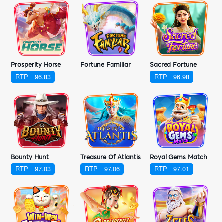
Prosperity Horse
Fortune Familiar
Sacred Fortune
RTP
96.83
RTP
96.98
Bounty Hunt
Treasure Of Atlantis
Royal Gems Match
RTP
97.03
RTP
97.06
RTP
97.01