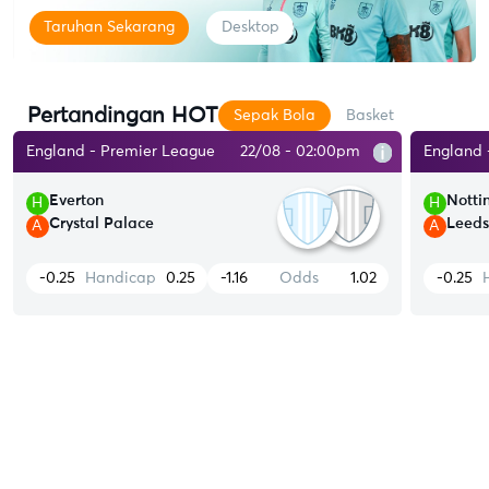
Taruhan Sekarang
Desktop
Pertandingan HOT
Sepak Bola
Basket
England - Premier League
22/08 - 02:00pm
England 
Everton
Notti
H
H
Crystal Palace
Leeds
A
A
-0.25
Handicap
0.25
-1.16
Odds
1.02
-0.25