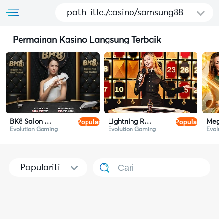
pathTitle./casino/samsung88
Permainan Kasino Langsung Terbaik
Popular
Popular
BK8 Salon Prive Baccarat
Lightning Roulette
Meg
Evolution Gaming
Evolution Gaming
Evol
Populariti