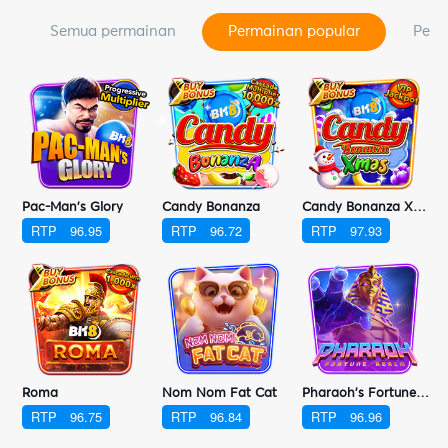
semua permainan
permainan popular
per
Pac-Man's Glory
Candy Bonanza
Candy Bonanza Xmas
RTP
96.95
RTP
96.72
RTP
97.93
Roma
Nom Nom Fat Cat
Pharaoh's Fortune Realm
RTP
96.75
RTP
96.84
RTP
96.96