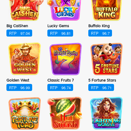
Big CaiShen
Lucky Gems
Buffalo King
RTP
97.04
RTP
96.81
RTP
96.7
Golden West
Classic Fruits 7
5 Fortune Stars
RTP
96.99
RTP
96.74
RTP
96.71