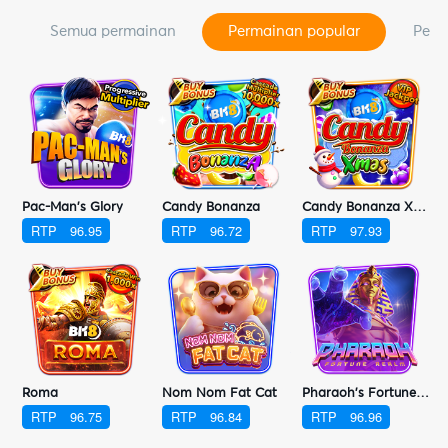
semua permainan
permainan popular
per
Pac-Man's Glory
Candy Bonanza
Candy Bonanza Xmas
RTP
96.95
RTP
96.72
RTP
97.93
Roma
Nom Nom Fat Cat
Pharaoh's Fortune Realm
RTP
96.75
RTP
96.84
RTP
96.96