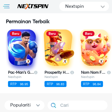
Nextspin
Permainan Terbaik
Baru
Baru
Baru
Pac-Man's Glory
Prosperity Horse
Nom Nom Fat Cat
Nextspin
Nextspin
Nextspin
RTP
96.95
RTP
96.83
RTP
96.84
Populariti