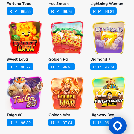
Fortune Toad
Hot Smash
Lightning Woman
RTP
96.55
RTP
96.75
RTP
96.81
Sweet Lava
Golden Fa
Diamond 7
RTP
96.77
RTP
96.95
RTP
96.74
Taiga 88
Golden War
Highway Bee
RTP
96.82
RTP
97.04
RTP
96.83