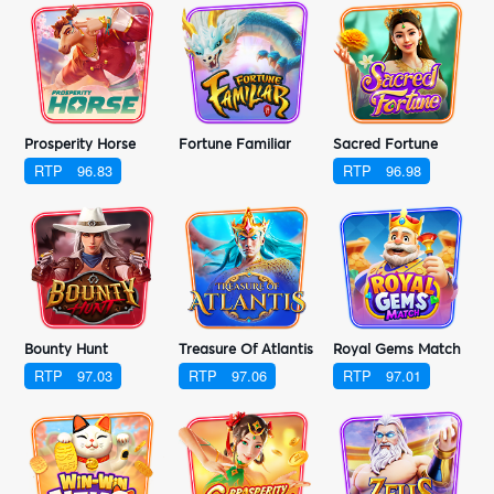
Prosperity Horse
Fortune Familiar
Sacred Fortune
RTP
96.83
RTP
96.98
Bounty Hunt
Treasure Of Atlantis
Royal Gems Match
RTP
97.03
RTP
97.06
RTP
97.01