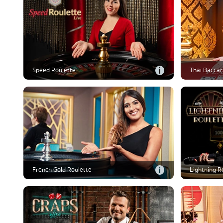
AE Casino / Baccarat
*n*y*l
SA Gaming / Baccarat
k**l*i
SA Gaming / Baccarat
g*do*
Speed Roulette
Thai Baccar
SA Gaming / Baccarat
a*d**
AE Casino / Baccarat
t*e**
SA Gaming / SIC BO
*h*n*
SA Gaming / SIC BO
*k**a
French Gold Roulette
Lightning R
EBET / Baccarat
p*p*e
AE Casino / Baccarat
p**t**
Dream Gaming E8 /Baccarat
f**re*