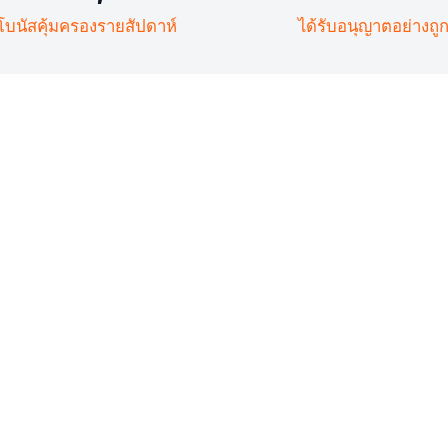
750,898.00
n
โบนัสคุ้มครองรายสัปดาห์
ได้รับอนุญาตอย่างถูก
7,208,516.00
*i*
523,556.00
**88
5,910,238.00
*ga*bl**r
6,171,551.00
*a*o*e*
4,817,012.00
h*n*n*
3,337,129.00
3
2,453,646.00
**a*n
4,124,924.00
*l*n*h
1,155,900.00
*r*i*