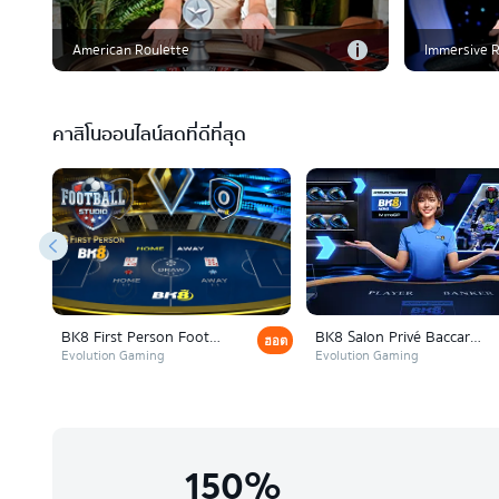
SA Gaming / Baccarat
*a*s*
American Roulette
Immersive 
Evolution Gaming / Baccarat
b***s
SA Gaming / SIC BO
d*d**
คาสิโนออนไลน์สดที่ดีที่สุด
Dream Gaming E8 /Baccarat
j*c**
Evolution Gaming / Roulette
*p**d
EBET / Baccarat
s**i**
SA Gaming / SIC BO
j**d*
BK8 Salon Privé Baccarat 2
BK8 Baccarat 1
ฮอต
ฮอต
Evolution Gaming
PPLiveCasino
SA Gaming / Dragon Tiger
*h*t*
AE Casino / Baccarat
n**s*
SA Gaming / Baccarat
*i*a*
150%