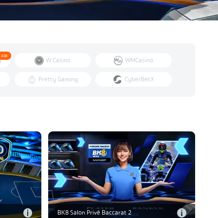
ฮอต
g
W Casino
WMCasino
Pretty Gaming
CyberBetX
BK8 Salon Privé Baccarat 2