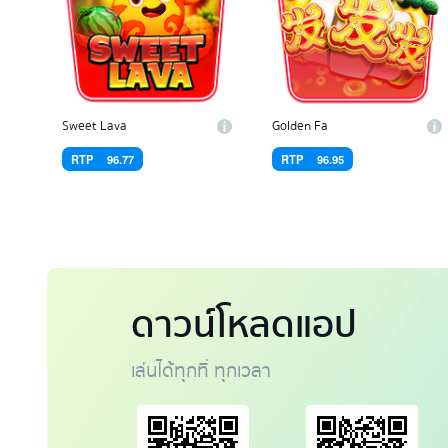
Sweet Lava
Golden Fa
RTP
96.77
RTP
96.95
ดาวน์โหลดแอป
เล่นได้ทุกที่ ทุกเวลา