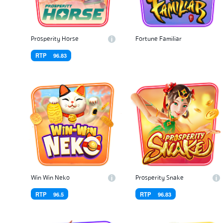
Prosperity Horse
Fortune Familiar
RTP
96.83
Win Win Neko
Prosperity Snake
RTP
96.5
RTP
96.83