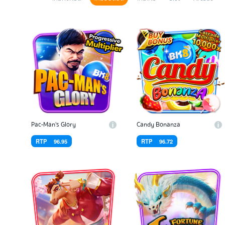
Pac-Man's Glory
Candy Bonanza
RTP
96.95
RTP
96.72