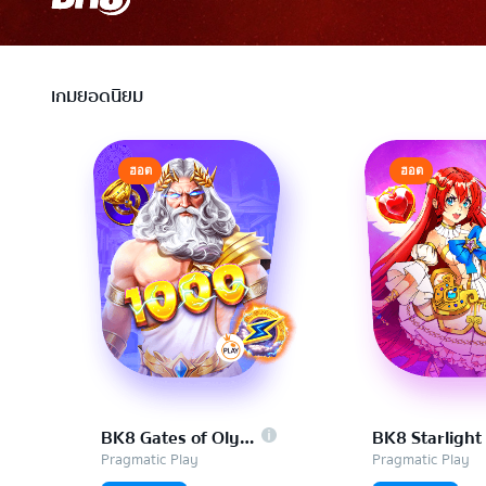
เกมยอดนิยม
ฮอต
ฮอต
BK8 Gates of Olympus 1000
Pragmatic Play
Pragmatic Play