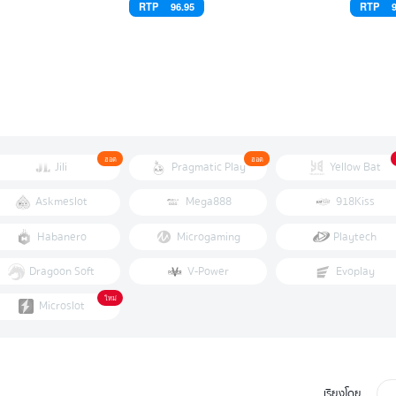
RTP
96.95
RTP
ฮอต
ฮอต
Jili
Pragmatic Play
Yellow Bat
Askmeslot
Mega888
918Kiss
Habanero
Microgaming
Playtech
Dragoon Soft
V-Power
Evoplay
ใหม่
Microslot
เรียงโดย