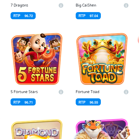
7 Dragons
Big CaiShen
RTP
96.72
RTP
97.04
5 Fortune Stars
Fortune Toad
RTP
96.71
RTP
96.55