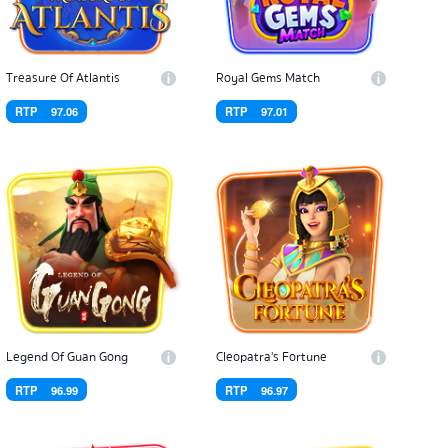
Treasure Of Atlantis
Royal Gems Match
RTP
97.06
RTP
97.01
Legend Of Guan Gong
Cleopatra's Fortune
RTP
96.99
RTP
96.97