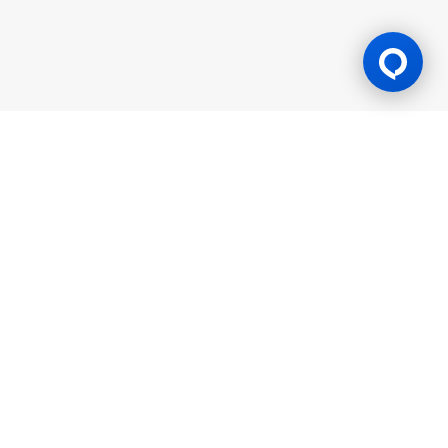
游戏许可证
BK8 由 Mettlemind Tech Ltd.（注册号：15779）运营，注册地址
位于科摩罗联盟安茹安自治岛穆察穆都市Hamchako区。BK8持有
科摩罗联盟安茹安自治岛政府颁发的合法牌照（许可证号：ALSI-
202504032-FI2），并受其监管。BK8已通过全部监管合规审查，
获得法律授权可开展一切机会游戏与投注活动。